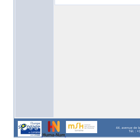
44, avenue de l
Tél. : 