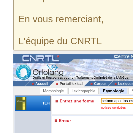
En vous remerciant,
L'équipe du CNRTL
Accueil
Portail lexical
Corpus
Lexique
Morphologie
Lexicographie
Etymologie
Entrez une forme
TLFi
notices corrigées
Erreur