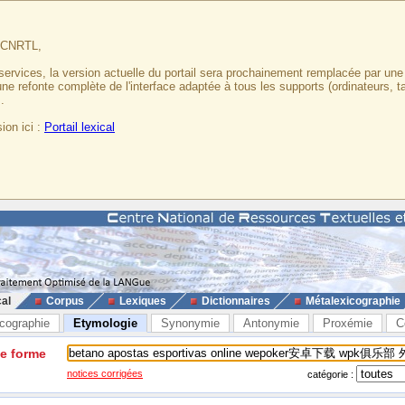
u CNRTL,
services, la version actuelle du portail sera prochainement remplacée par un
 une refonte complète de l'interface adaptée à tous les supports (ordinateurs, t
.
ion ici :
Portail lexical
cal
Corpus
Lexiques
Dictionnaires
Métalexicographie
cographie
Etymologie
Synonymie
Antonymie
Proxémie
C
ne forme
notices corrigées
catégorie :