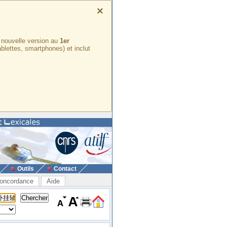
×
e nouvelle version au
1er
ablettes, smartphones) et inclut
Outils
Contact
oncordance
Aide