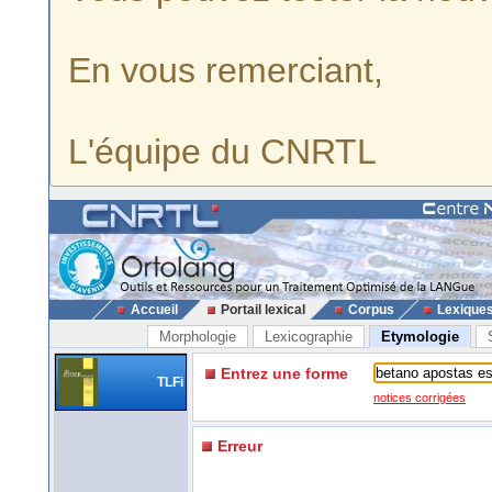
En vous remerciant,
L'équipe du CNRTL
Accueil
Portail lexical
Corpus
Lexique
Morphologie
Lexicographie
Etymologie
Entrez une forme
TLFi
notices corrigées
Erreur