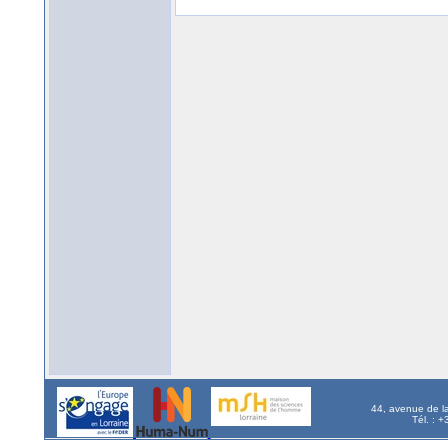
44, avenue de l
Tél. : 