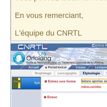
En vous remerciant,
L'équipe du CNRTL
Accueil
Portail lexical
Corpus
Lexique
Morphologie
Lexicographie
Etymologie
Entrez une forme
TLFi
notices corrigées
Erreur