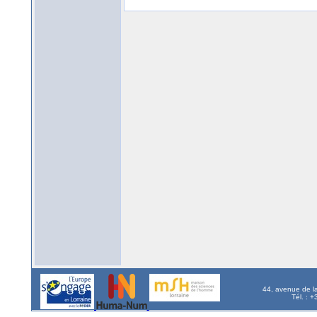
44, avenue de l
Tél. : 