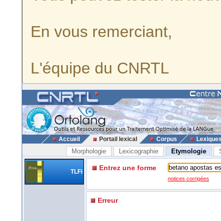
En vous remerciant,
L'équipe du CNRTL
Accueil
Portail lexical
Corpus
Lexique
Morphologie
Lexicographie
Etymologie
Entrez une forme
TLFi
notices corrigées
Erreur