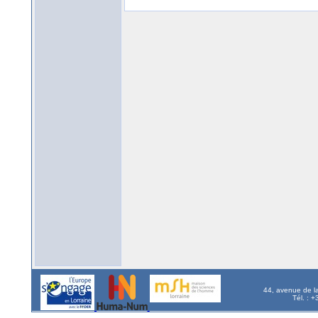
44, avenue de l
Tél. : 