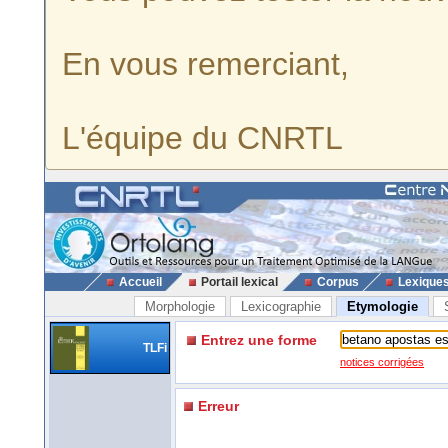
En vous remerciant,
L'équipe du CNRTL
Accueil
Portail lexical
Corpus
Lexique
Morphologie
Lexicographie
Etymologie
Entrez une forme
TLFi
notices corrigées
Erreur