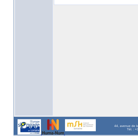
44, avenue de l
Tél. : 