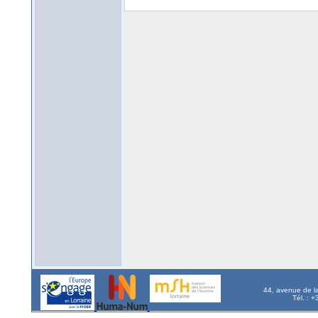
44, avenue de l
Tél. : 