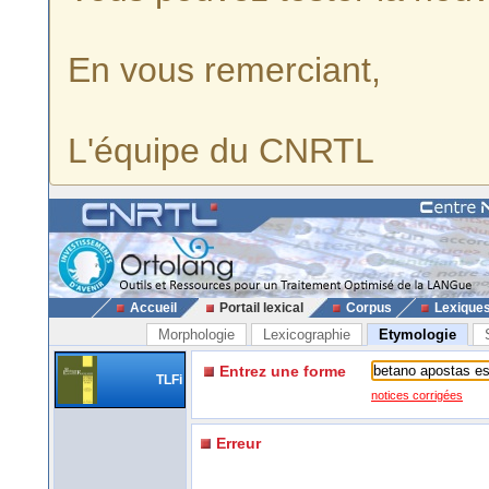
En vous remerciant,
L'équipe du CNRTL
Accueil
Portail lexical
Corpus
Lexique
Morphologie
Lexicographie
Etymologie
Entrez une forme
TLFi
notices corrigées
Erreur