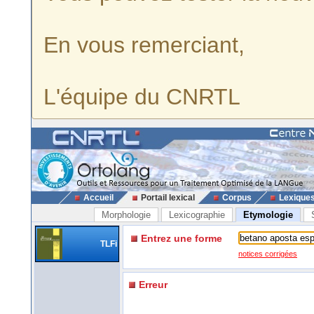
En vous remerciant,
L'équipe du CNRTL
Accueil
Portail lexical
Corpus
Lexique
Morphologie
Lexicographie
Etymologie
Entrez une forme
TLFi
notices corrigées
Erreur