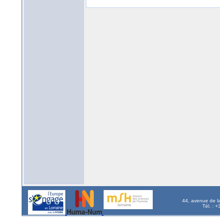
44, avenue de l
Tél. : 