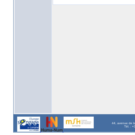
44, avenue de l
Tél. : 