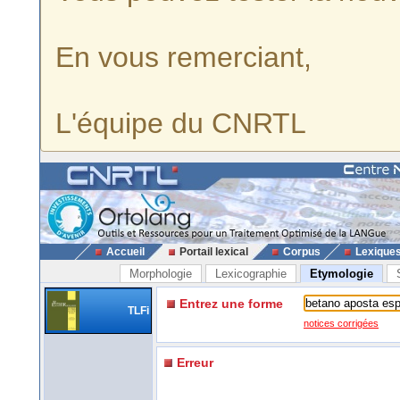
En vous remerciant,
L'équipe du CNRTL
Accueil
Portail lexical
Corpus
Lexique
Morphologie
Lexicographie
Etymologie
Entrez une forme
TLFi
notices corrigées
Erreur