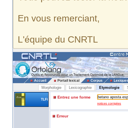
En vous remerciant,
L'équipe du CNRTL
Accueil
Portail lexical
Corpus
Lexique
Morphologie
Lexicographie
Etymologie
Entrez une forme
TLFi
notices corrigées
Erreur