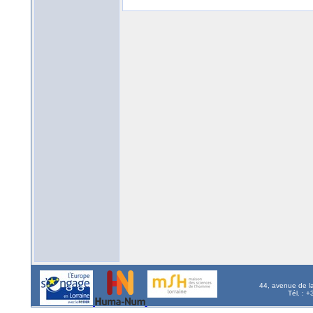
44, avenue de l
Tél. : 