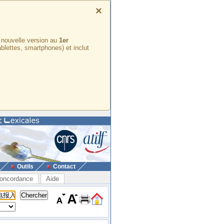
×
e nouvelle version au
1er
ablettes, smartphones) et inclut
Outils
Contact
oncordance
Aide