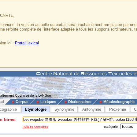
u CNRTL,
services, la version actuelle du portail sera prochainement remplacée par un
 une refonte complète de l'interface adaptée à tous les supports (ordinateurs, t
.
ion ici :
Portail lexical
cal
Corpus
Lexiques
Dictionnaires
Métalexicographie
cographie
Etymologie
Synonymie
Antonymie
Proxémie
C
ne forme
notices corrigées
catégorie :