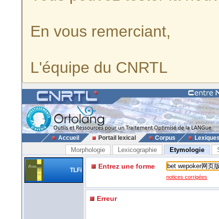
En vous remerciant,
L'équipe du CNRTL
Accueil
Portail lexical
Corpus
Lexique
Morphologie
Lexicographie
Etymologie
Entrez une forme
TLFi
notices corrigées
Erreur