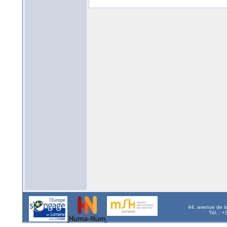
44, avenue de l
Tél. : 