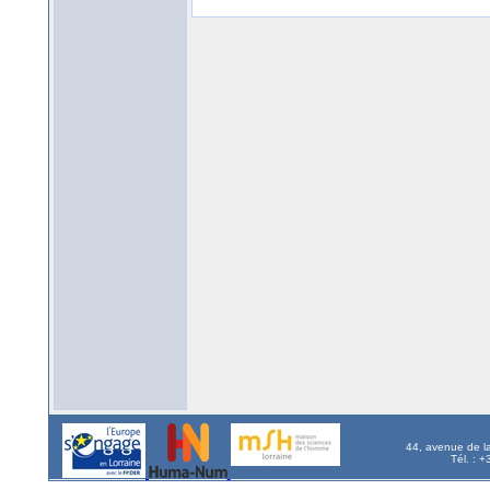
44, avenue de l
Tél. : 