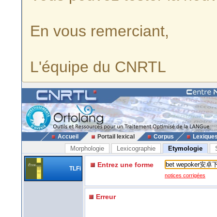
En vous remerciant,
L'équipe du CNRTL
Accueil
Portail lexical
Corpus
Lexique
Morphologie
Lexicographie
Etymologie
Entrez une forme
TLFi
notices corrigées
Erreur