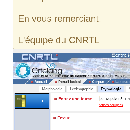
En vous remerciant,
L'équipe du CNRTL
Accueil
Portail lexical
Corpus
Lexique
Morphologie
Lexicographie
Etymologie
Entrez une forme
TLFi
notices corrigées
Erreur