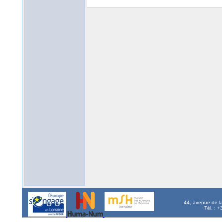
44, avenue de l
Tél. : 