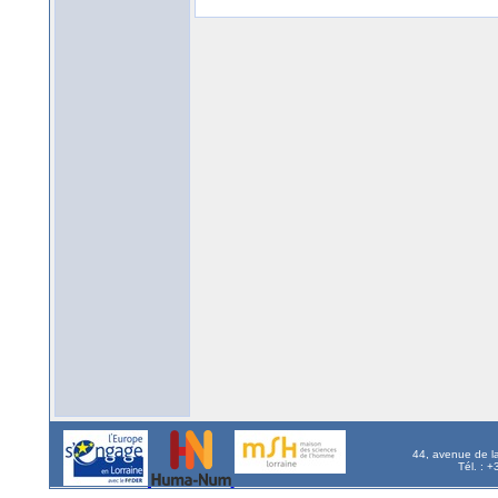
44, avenue de l
Tél. : 