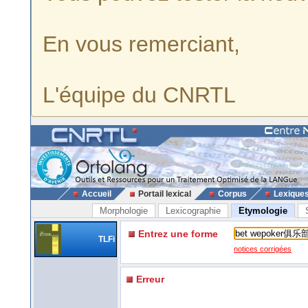
En vous remerciant,
L'équipe du CNRTL
Accueil
Portail lexical
Corpus
Lexique
Morphologie
Lexicographie
Etymologie
Entrez une forme
TLFi
notices corrigées
Erreur