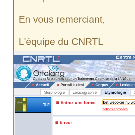
En vous remerciant,
L'équipe du CNRTL
Accueil
Portail lexical
Corpus
Lexique
Morphologie
Lexicographie
Etymologie
Entrez une forme
TLFi
notices corrigées
Erreur