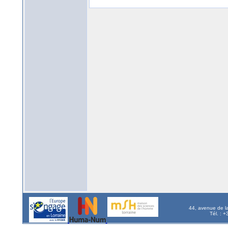
44, avenue de l
Tél. : 