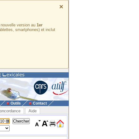
×
e nouvelle version au
1er
ablettes, smartphones) et inclut
Outils
Contact
oncordance
Aide