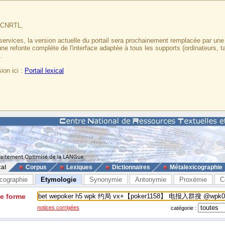
u CNRTL,
services, la version actuelle du portail sera prochainement remplacée par un
 une refonte complète de l'interface adaptée à tous les supports (ordinateurs, t
.
ion ici :
Portail lexical
cal
Corpus
Lexiques
Dictionnaires
Métalexicographie
cographie
Etymologie
Synonymie
Antonymie
Proxémie
C
ne forme
notices corrigées
catégorie :