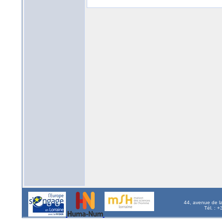
44, avenue de l
Tél. : 