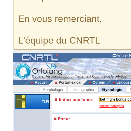
En vous remerciant,
L'équipe du CNRTL
Accueil
Portail lexical
Corpus
Lexique
Morphologie
Lexicographie
Etymologie
Entrez une forme
TLFi
notices corrigées
Erreur