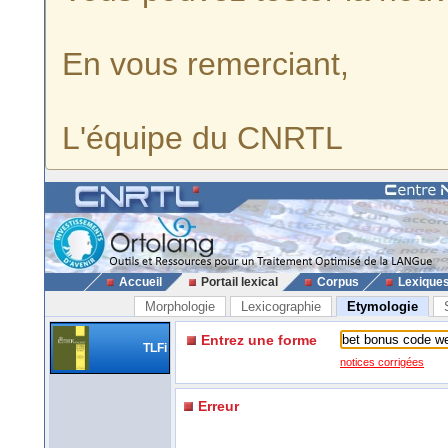
En vous remerciant,
L'équipe du CNRTL
Accueil
Portail lexical
Corpus
Lexique
Morphologie
Lexicographie
Etymologie
Entrez une forme
TLFi
notices corrigées
Erreur