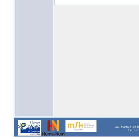
44, avenue de l
Tél. : 