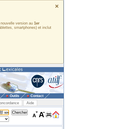
×
e nouvelle version au
1er
ablettes, smartphones) et inclut
Outils
Contact
oncordance
Aide