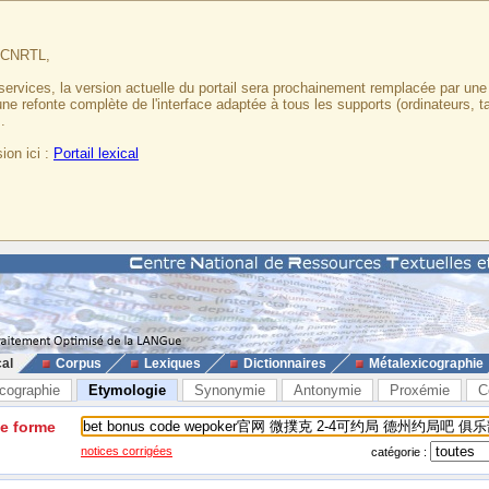
u CNRTL,
services, la version actuelle du portail sera prochainement remplacée par un
 une refonte complète de l'interface adaptée à tous les supports (ordinateurs, t
.
ion ici :
Portail lexical
cal
Corpus
Lexiques
Dictionnaires
Métalexicographie
cographie
Etymologie
Synonymie
Antonymie
Proxémie
C
ne forme
notices corrigées
catégorie :