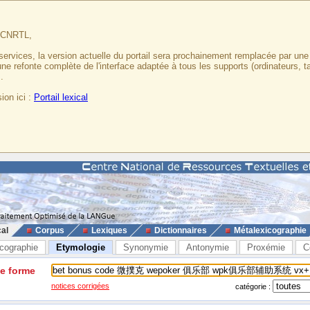
u CNRTL,
services, la version actuelle du portail sera prochainement remplacée par un
 une refonte complète de l'interface adaptée à tous les supports (ordinateurs, t
.
ion ici :
Portail lexical
cal
Corpus
Lexiques
Dictionnaires
Métalexicographie
cographie
Etymologie
Synonymie
Antonymie
Proxémie
C
ne forme
notices corrigées
catégorie :