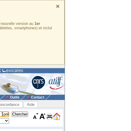
×
e nouvelle version au
1er
ablettes, smartphones) et inclut
Outils
Contact
oncordance
Aide