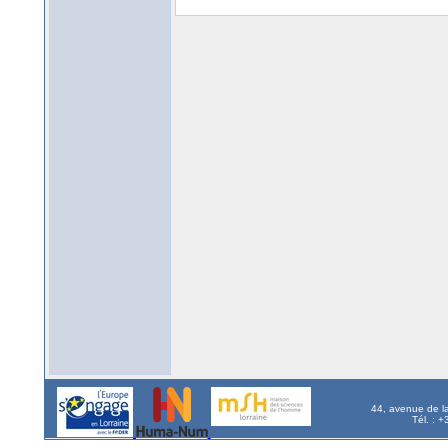
44, avenue de l
Tél. : 