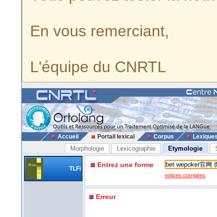
En vous remerciant,
L'équipe du CNRTL
Accueil
Portail lexical
Corpus
Lexique
Morphologie
Lexicographie
Etymologie
Entrez une forme
TLFi
notices corrigées
Erreur