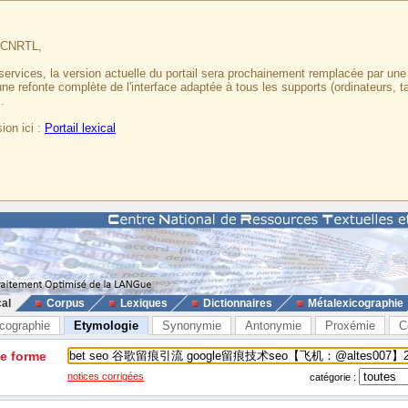
u CNRTL,
services, la version actuelle du portail sera prochainement remplacée par un
 une refonte complète de l'interface adaptée à tous les supports (ordinateurs, t
.
ion ici :
Portail lexical
cal
Corpus
Lexiques
Dictionnaires
Métalexicographie
cographie
Etymologie
Synonymie
Antonymie
Proxémie
C
ne forme
notices corrigées
catégorie :