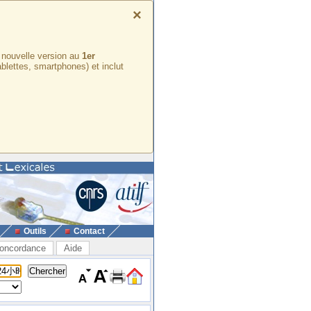
×
e nouvelle version au
1er
ablettes, smartphones) et inclut
Outils
Contact
oncordance
Aide