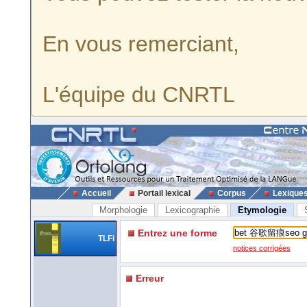
En vous remerciant,
L'équipe du CNRTL
Accueil
Portail lexical
Corpus
Lexique
Morphologie
Lexicographie
Etymologie
Entrez une forme
TLFi
notices corrigées
Erreur