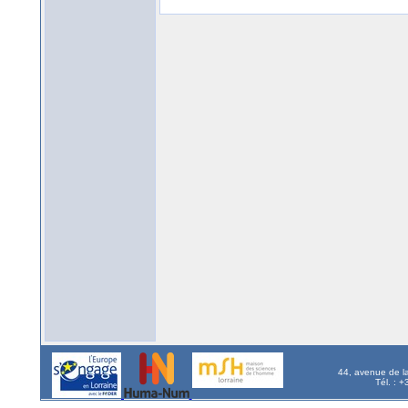
44, avenue de l
Tél. : 