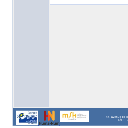
44, avenue de l
Tél. : 