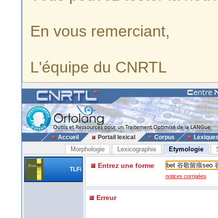
En vous remerciant,
L'équipe du CNRTL
Accueil
Portail lexical
Corpus
Lexique
Morphologie
Lexicographie
Etymologie
Entrez une forme
TLFi
notices corrigées
Erreur