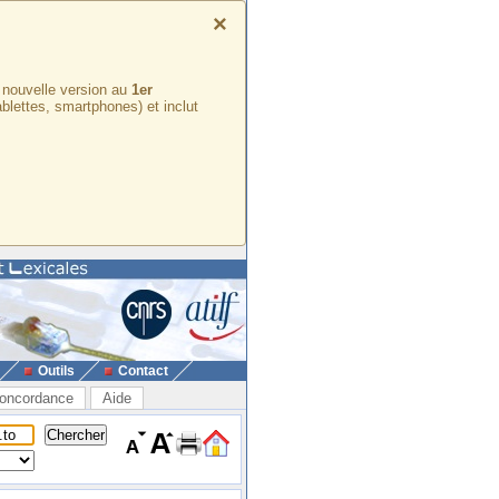
×
e nouvelle version au
1er
ablettes, smartphones) et inclut
Outils
Contact
oncordance
Aide