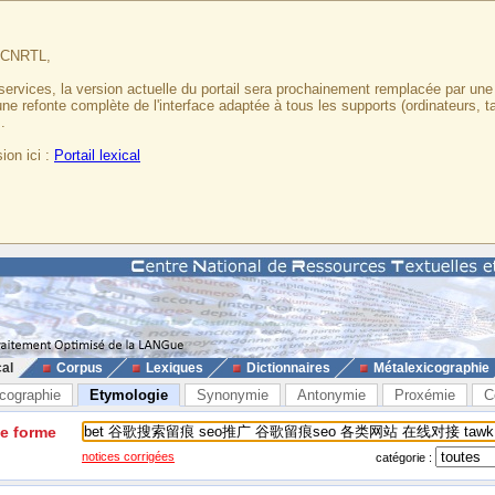
u CNRTL,
services, la version actuelle du portail sera prochainement remplacée par un
 une refonte complète de l'interface adaptée à tous les supports (ordinateurs, t
.
ion ici :
Portail lexical
cal
Corpus
Lexiques
Dictionnaires
Métalexicographie
cographie
Etymologie
Synonymie
Antonymie
Proxémie
C
ne forme
notices corrigées
catégorie :