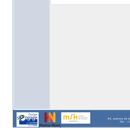
44, avenue de l
Tél. : 