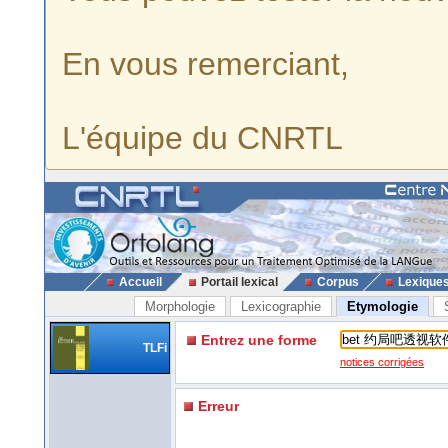
En vous remerciant,
L'équipe du CNRTL
Accueil
Portail lexical
Corpus
Lexique
Morphologie
Lexicographie
Etymologie
Entrez une forme
TLFi
notices corrigées
Erreur