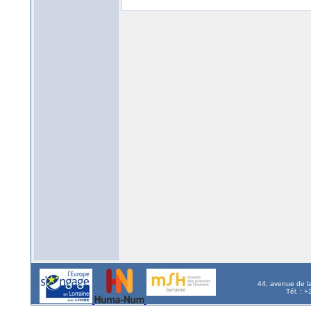
44, avenue de l
Tél. : 