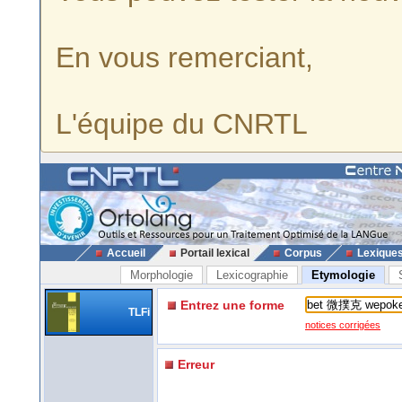
En vous remerciant,
L'équipe du CNRTL
Accueil
Portail lexical
Corpus
Lexique
Morphologie
Lexicographie
Etymologie
Entrez une forme
TLFi
notices corrigées
Erreur