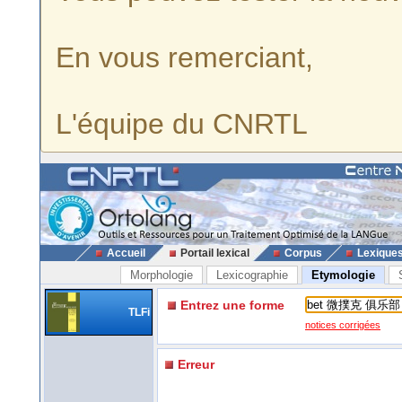
En vous remerciant,
L'équipe du CNRTL
Accueil
Portail lexical
Corpus
Lexique
Morphologie
Lexicographie
Etymologie
Entrez une forme
TLFi
notices corrigées
Erreur