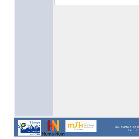
44, avenue de l
Tél. : 