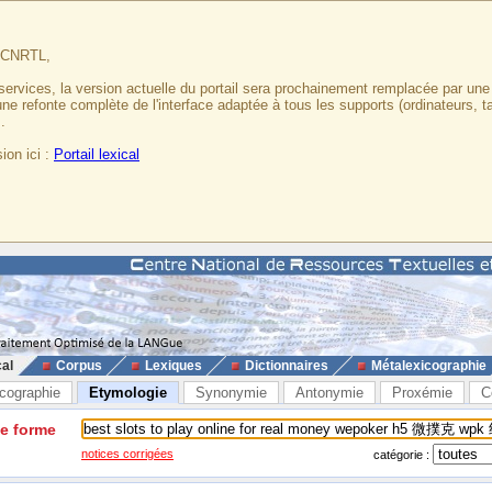
u CNRTL,
services, la version actuelle du portail sera prochainement remplacée par un
 une refonte complète de l'interface adaptée à tous les supports (ordinateurs, t
.
ion ici :
Portail lexical
cal
Corpus
Lexiques
Dictionnaires
Métalexicographie
cographie
Etymologie
Synonymie
Antonymie
Proxémie
C
ne forme
notices corrigées
catégorie :