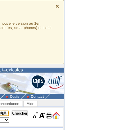
×
e nouvelle version au
1er
ablettes, smartphones) et inclut
Outils
Contact
oncordance
Aide