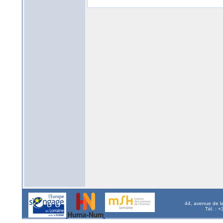
44, avenue de l
Tél. : 