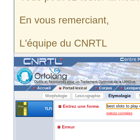
En vous remerciant,
L'équipe du CNRTL
Accueil
Portail lexical
Corpus
Lexique
Morphologie
Lexicographie
Etymologie
Entrez une forme
TLFi
notices corrigées
Erreur