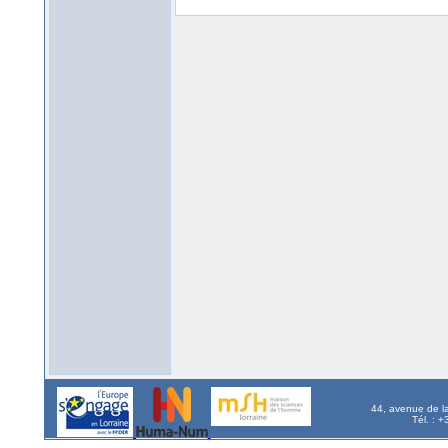
44, avenue de l
Tél. : 