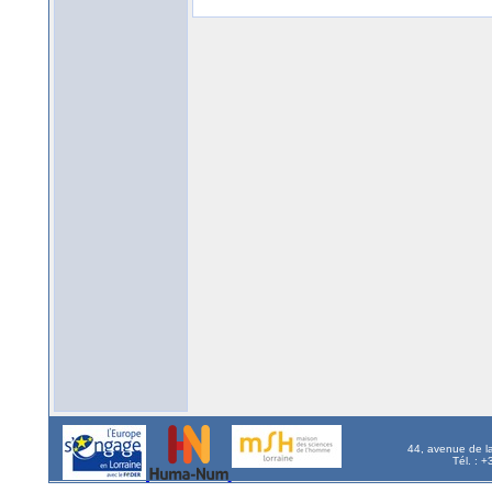
44, avenue de l
Tél. : 