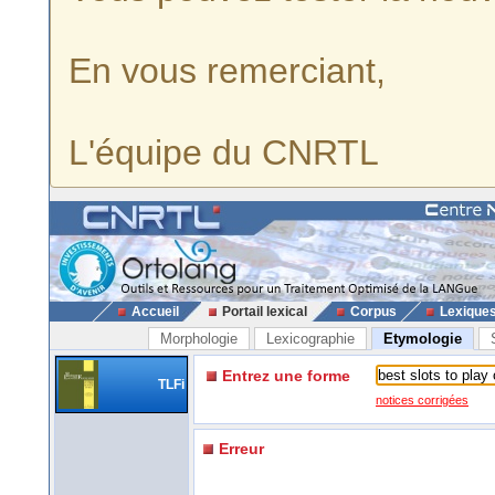
En vous remerciant,
L'équipe du CNRTL
Accueil
Portail lexical
Corpus
Lexique
Morphologie
Lexicographie
Etymologie
Entrez une forme
TLFi
notices corrigées
Erreur