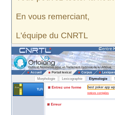
En vous remerciant,
L'équipe du CNRTL
Accueil
Portail lexical
Corpus
Lexique
Morphologie
Lexicographie
Etymologie
Entrez une forme
TLFi
notices corrigées
Erreur