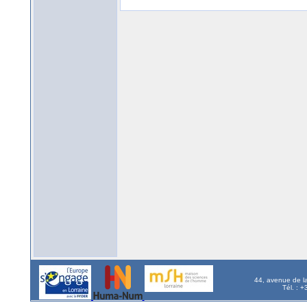
44, avenue de l
Tél. : 