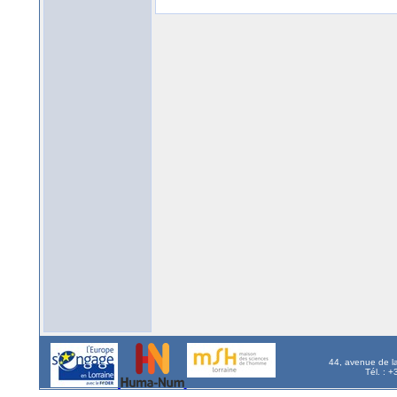
44, avenue de l
Tél. : 