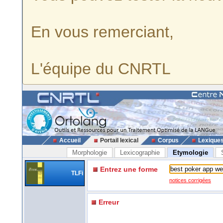
En vous remerciant,
L'équipe du CNRTL
Accueil
Portail lexical
Corpus
Lexique
Morphologie
Lexicographie
Etymologie
Entrez une forme
TLFi
notices corrigées
Erreur