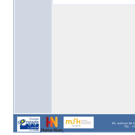
44, avenue de l
Tél. : 