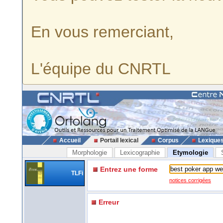
En vous remerciant,
L'équipe du CNRTL
Accueil
Portail lexical
Corpus
Lexique
Morphologie
Lexicographie
Etymologie
Entrez une forme
TLFi
notices corrigées
Erreur