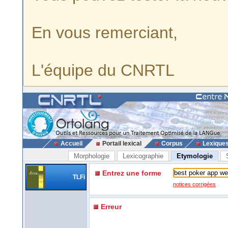
En vous remerciant,
L'équipe du CNRTL
Accueil
Portail lexical
Corpus
Lexique
Morphologie
Lexicographie
Etymologie
Entrez une forme
TLFi
notices corrigées
Erreur