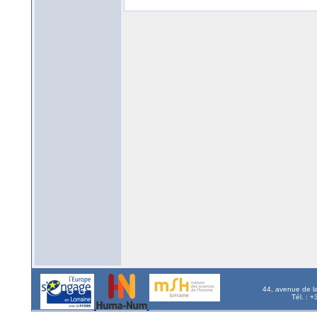
44, avenue de l
Tél. : 