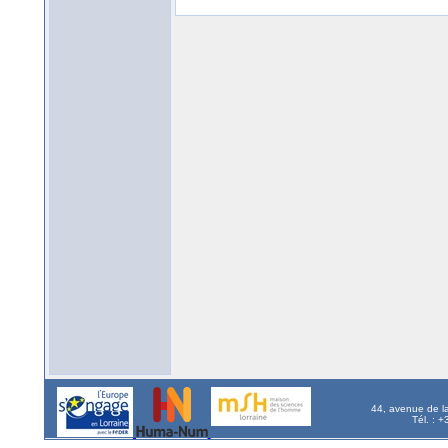
44, avenue de l
Tél. : 