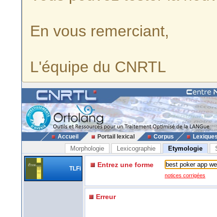
En vous remerciant,
L'équipe du CNRTL
Accueil
Portail lexical
Corpus
Lexique
Morphologie
Lexicographie
Etymologie
Entrez une forme
TLFi
notices corrigées
Erreur