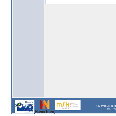
44, avenue de l
Tél. : 