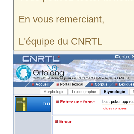
En vous remerciant,
L'équipe du CNRTL
Accueil
Portail lexical
Corpus
Lexique
Morphologie
Lexicographie
Etymologie
Entrez une forme
TLFi
notices corrigées
Erreur