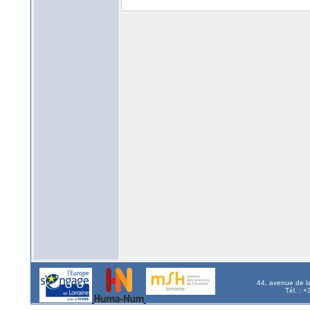
44, avenue de l
Tél. : 