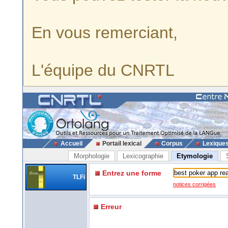
En vous remerciant,
L'équipe du CNRTL
Accueil
Portail lexical
Corpus
Lexique
Morphologie
Lexicographie
Etymologie
Entrez une forme
TLFi
notices corrigées
Erreur