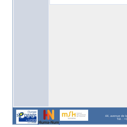
44, avenue de l
Tél. : 