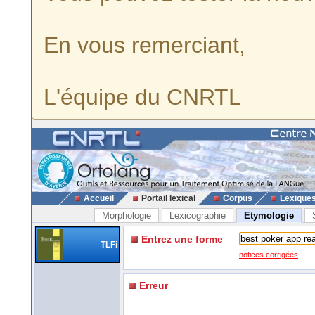
En vous remerciant,
L'équipe du CNRTL
Accueil
Portail lexical
Corpus
Lexique
Morphologie
Lexicographie
Etymologie
Entrez une forme
TLFi
notices corrigées
Erreur