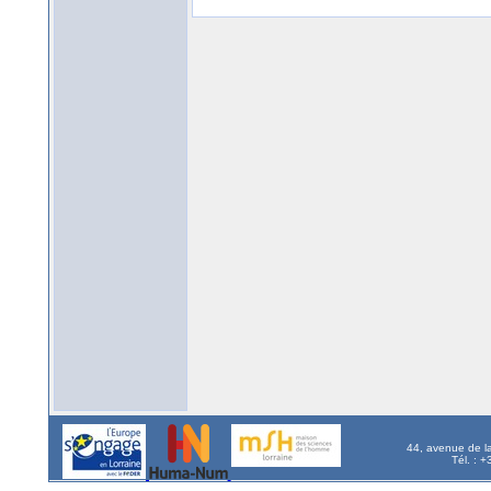
44, avenue de l
Tél. : 