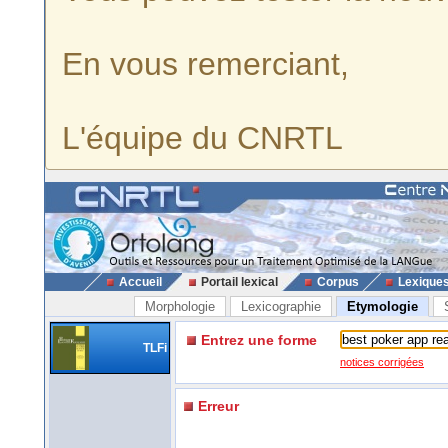
En vous remerciant,
L'équipe du CNRTL
Accueil
Portail lexical
Corpus
Lexique
Morphologie
Lexicographie
Etymologie
Entrez une forme
TLFi
notices corrigées
Erreur