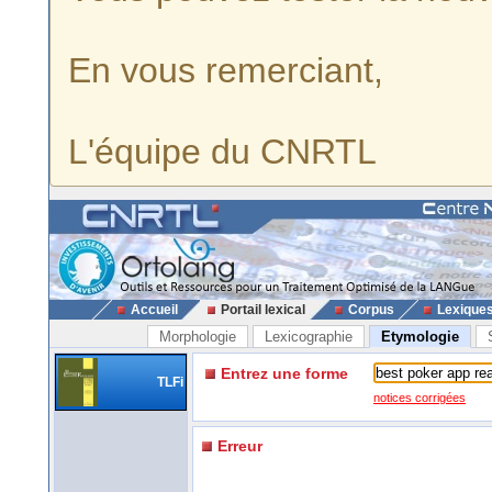
En vous remerciant,
L'équipe du CNRTL
Accueil
Portail lexical
Corpus
Lexique
Morphologie
Lexicographie
Etymologie
Entrez une forme
TLFi
notices corrigées
Erreur