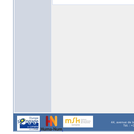
44, avenue de l
Tél. : 