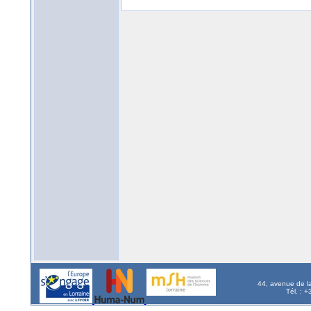
44, avenue de l
Tél. : 