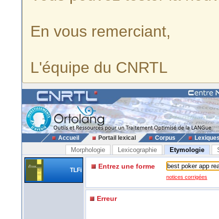
En vous remerciant,
L'équipe du CNRTL
Accueil
Portail lexical
Corpus
Lexique
Morphologie
Lexicographie
Etymologie
Entrez une forme
TLFi
notices corrigées
Erreur