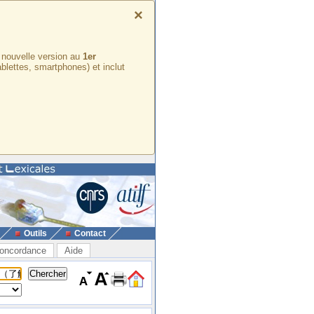
×
e nouvelle version au
1er
ablettes, smartphones) et inclut
Outils
Contact
oncordance
Aide