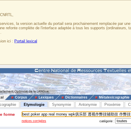
u CNRTL,
services, la version actuelle du portail sera prochainement remplacée par un
 une refonte complète de l'interface adaptée à tous les supports (ordinateurs, t
.
ion ici :
Portail lexical
cal
Corpus
Lexiques
Dictionnaires
Métalexicographie
cographie
Etymologie
Synonymie
Antonymie
Proxémie
C
ne forme
notices corrigées
catégorie :