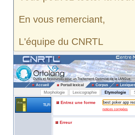
En vous remerciant,
L'équipe du CNRTL
Accueil
Portail lexical
Corpus
Lexique
Morphologie
Lexicographie
Etymologie
Entrez une forme
TLFi
notices corrigées
Erreur