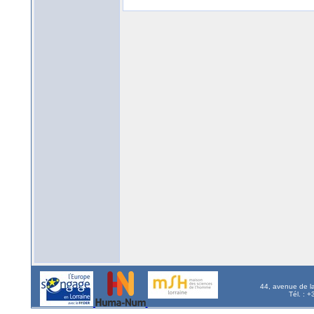
44, avenue de l
Tél. : 