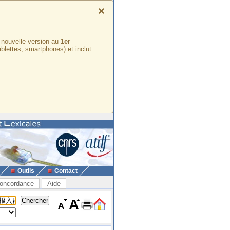
×
e nouvelle version au
1er
ablettes, smartphones) et inclut
Outils
Contact
oncordance
Aide