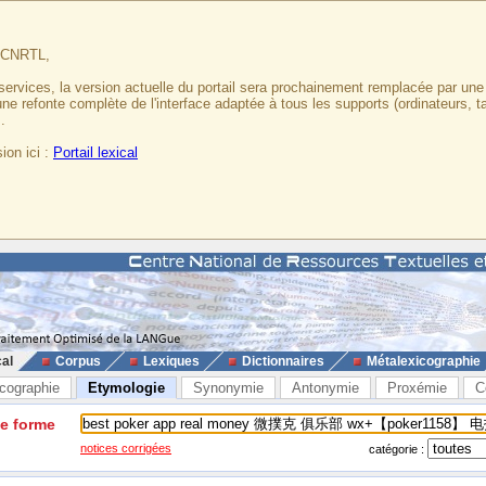
u CNRTL,
services, la version actuelle du portail sera prochainement remplacée par un
 une refonte complète de l'interface adaptée à tous les supports (ordinateurs, t
.
ion ici :
Portail lexical
cal
Corpus
Lexiques
Dictionnaires
Métalexicographie
cographie
Etymologie
Synonymie
Antonymie
Proxémie
C
ne forme
notices corrigées
catégorie :