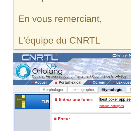
En vous remerciant,
L'équipe du CNRTL
Accueil
Portail lexical
Corpus
Lexique
Morphologie
Lexicographie
Etymologie
Entrez une forme
TLFi
notices corrigées
Erreur