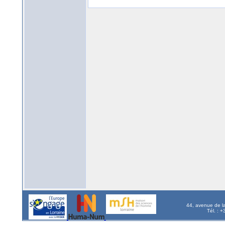
44, avenue de l
Tél. : 