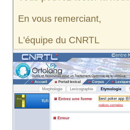
En vous remerciant,
L'équipe du CNRTL
Accueil
Portail lexical
Corpus
Lexique
Morphologie
Lexicographie
Etymologie
Entrez une forme
TLFi
notices corrigées
Erreur