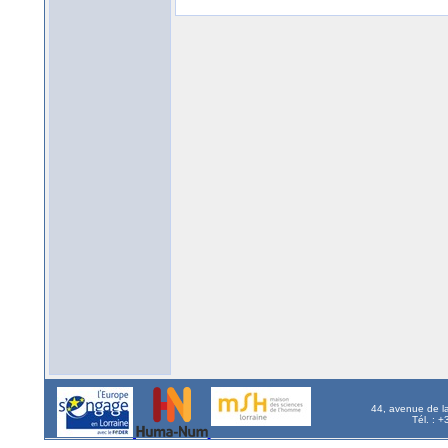
44, avenue de l
Tél. : 