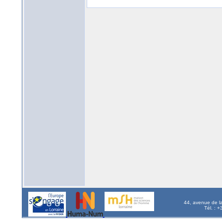
44, avenue de l
Tél. : 