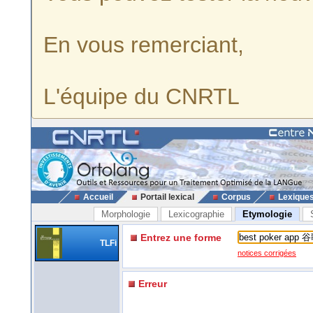
En vous remerciant,
L'équipe du CNRTL
Accueil
Portail lexical
Corpus
Lexique
Morphologie
Lexicographie
Etymologie
Entrez une forme
TLFi
notices corrigées
Erreur